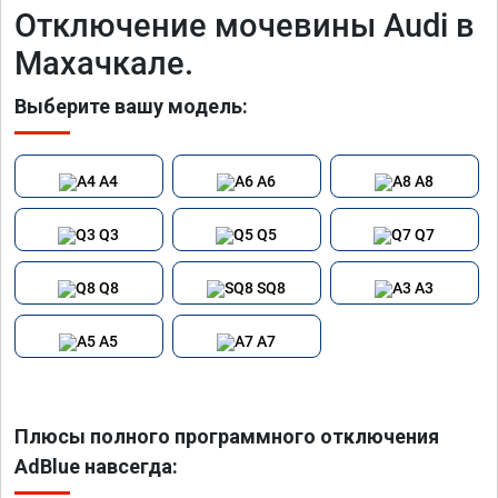
Отключение мочевины Audi в
Махачкале.
Выберите вашу модель:
A4
A6
A8
Q3
Q5
Q7
Q8
SQ8
A3
A5
A7
Плюсы полного программного отключения
AdBlue навсегда: