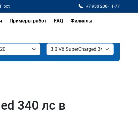
T_bot
+7 938 208-11-77
я
Примеры работ
FAQ
Филиалы
ed 340 лс в