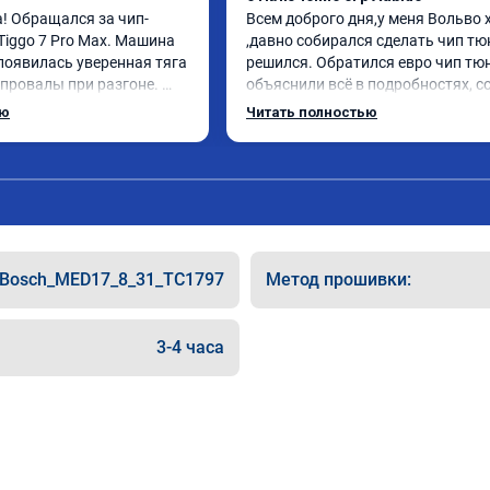
! Обращался за чип-
Всем доброго дня,у меня Вольво x
Tiggo 7 Pro Max. Машина 
,давно собирался сделать чип тюн
появилась уверенная тяга 
решился. Обратился евро чип тюн
 провалы при разгоне. 
объяснили всё в подробностях, с
ном режиме даже немного 
сумму записали. Приехал в назна
ью
Читать полностью
елали профессионально, с 
время 2.5 часа и готово, разница
льтацией. Рекомендую 
, я доволен ,спасибо! дали гаранти
ается.
сертификат ао11462 ,знают своё д
рекомендую 👍
Bosch_MED17_8_31_TC1797
Метод прошивки:
3-4 часа