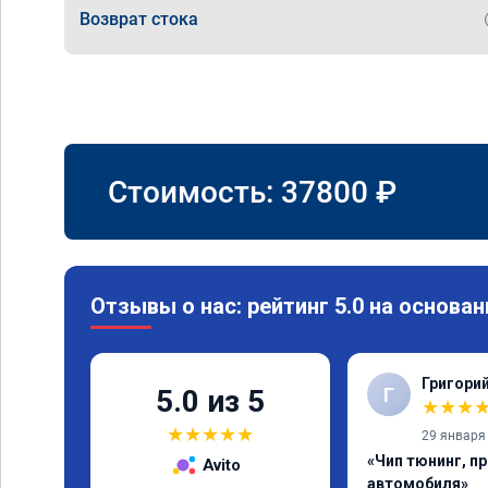
Возврат стока
Стоимость:
37800
₽
Отзывы о нас: рейтинг 5.0 на основан
Григори
Г
5.0 из 5
★
★
★
★
★
★
★
★
29 января
«Чип тюнинг, п
Avito
автомобиля»