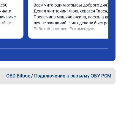
c60 
Всем читающим отзывы-доброго дня)) 
инг и 
Делал чиптюнинг Фольксваген Тавендор. 
инг мне 
После чипа машина ожила, поехала даже 
ообщили 
лучше ожиданий. Чип сделали быстро. 
ченное 
Работой доволен. Рекомендую.
 ощутима 
ю и 
ело 
OBD Bitbox / Подключение к разъему ЭБУ PCM