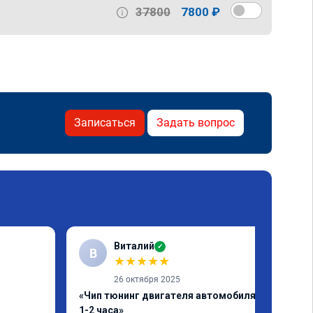
37800
7800 ₽
Записаться
Задать вопрос
Виталий
✓
В
★
★
★
★
★
26 октября 2025
«Чип тюнинг двигателя автомобиля за
1-2 часа»