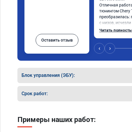
Отличная работа
тюнингом Chery 
преобразилась: 
с низов, исчезли
Расход в спокой
Читать полност
снизился. Все сд
Оставить отзыв
подробной консу
всем, кто сомнев
‹
›
Блок управления (ЭБУ):
Срок работ:
Примеры наших работ: