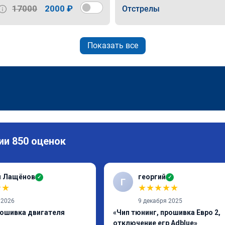
17000
2000 ₽
Отстрелы
Показать все
ии 850 оценок
й Лащёнов
георгий
✓
✓
Г
★
★
★
★
★
★
★
 2026
9 декабря 2025
рошивка двигателя
«Чип тюнинг, прошивка Евро 2,
отключение егр Adblue»