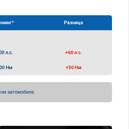
юнинг*
Разница
00 л.с.
+60 л.с.
00 Нм
+50 Нм
мом автомобиле.