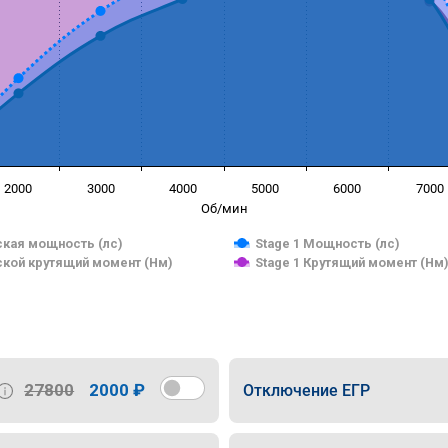
2000
3000
4000
5000
6000
7000
Об/мин
кая мощность (лс)
Stage 1 Мощность (лс)
кой крутящий момент (Нм)
Stage 1 Крутящий момент (Нм
27800
2000 ₽
Отключение ЕГР