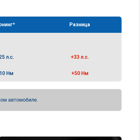
юнинг*
Разница
25 л.с.
+33 л.с.
10 Нм
+50 Нм
мом автомобиле.