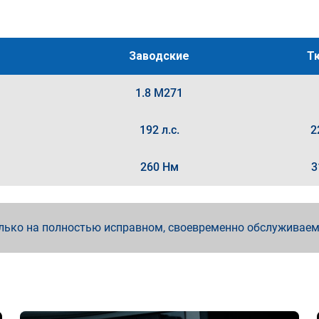
Заводские
Т
1.8 M271
192 л.с.
2
260 Нм
3
лько на полностью исправном, своевременно обслуживае