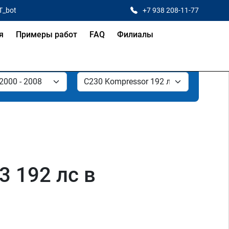
T_bot
+7 938 208-11-77
я
Примеры работ
FAQ
Филиалы
 192 лс в