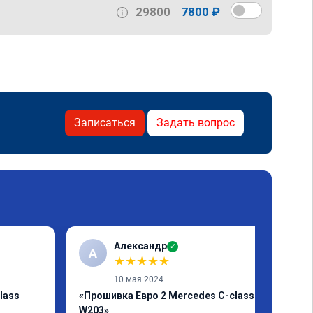
29800
7800 ₽
Записаться
Задать вопрос
Александр
✓
А
★
★
★
★
★
10 мая 2024
lass
«Прошивка Евро 2 Mercedes C-class
W203»