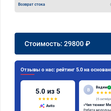
Возврат стока
Стоимость:
29800
₽
Отзывы о нас: рейтинг 5.0 на основан
Вадим
✓
В
5.0 из 5
★
★
★
★
★
★
★
★
25 октябр
«Чип тюнинг Me
Avito
Ребята молодцы 