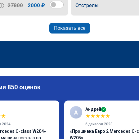
27800
2000 ₽
Отстрелы
Показать все
ии 850 оценок
Андрей
✓
А
★
★
★
★
★
★
★
я 2024
6 декабря 2023
rcedes C-class W204»
«Прошивка Евро 2 Mercedes C-c
машина поехала по 
W205»