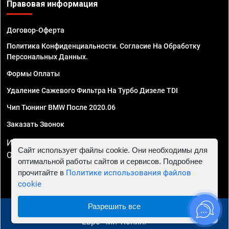
Правовая информация
Договор-Оферта
Политика Конфиденциальности. Согласие На Обработку
Персональных Данных.
Формы Оплаты
Удаление Сажевого Фильтра На Турбо Дизеле TDI
Чип Тюнинг BMW После 2020.06
Заказать Звонок
ИП Смирнов Георгий Павлович. ИНН 781302555843,
Сайт использует файлы cookie. Они необходимы для
ОГРНИП 324470400032610
оптимальной работы сайтов и сервисов. Подробнее
прочитайте в
Политике использования файлов
cookie
Разрешить все
© 2010 - 2026 Чип тюнинг в Махачкале - Автосервис
"Евро Чип Тюнинг"