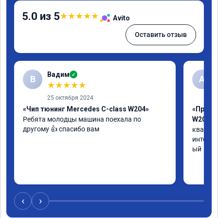
5.0 из 5
★
★
★
★
★
Avito
Оставить отзыв
Вадим
✓
В
А
★
★
★
★
★
25 октября 2024
«Чип тюнинг Mercedes C-class W204»
«Прошив
Ребята молодцы машина поехала по 
W205»
другому 👍 спасибо вам
квалифи
интелли
ый
‹
›