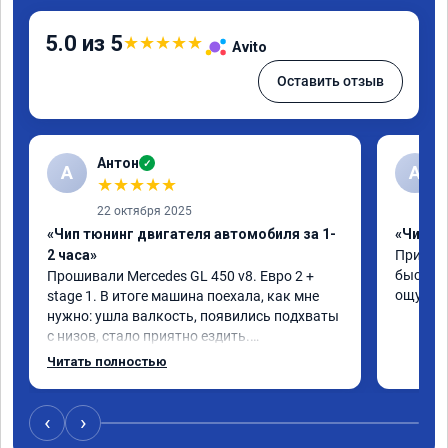
5.0 из 5
★
★
★
★
★
Avito
Оставить отзыв
Антон
✓
А
A
★
★
★
★
★
22 октября 2025
«Чип тюнинг двигателя автомобиля за 1-
«Чип тю
2 часа»
Приняли
быстро!
Прошивали Mercedes GL 450 v8. Евро 2 + 
ощутима
stage 1. В итоге машина поехала, как мне 
нужно: ушла валкость, появились подхваты 
с низов, стало приятно ездить.

Одни из лучших трат, в авто! 🔥
Читать полностью
‹
›