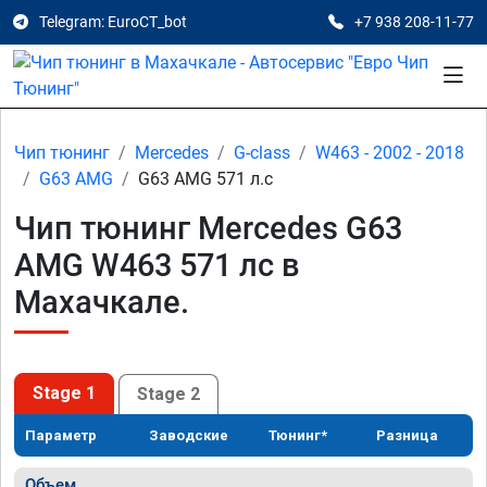
Telegram: EuroCT_bot
+7 938 208-11-77
Чип тюнинг
Mercedes
G-class
W463 - 2002 - 2018
G63 AMG
G63 AMG 571 л.с
Чип тюнинг Mercedes G63
AMG W463 571 лс в
Махачкале.
Stage 1
Stage 2
Параметр
Заводские
Тюнинг*
Разница
Объем