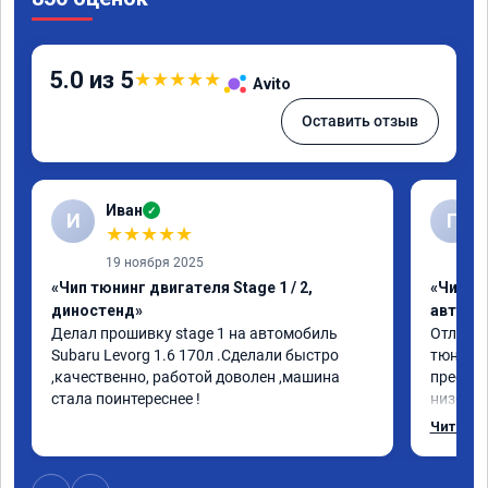
5.0 из 5
★
★
★
★
★
Avito
Оставить отзыв
Иван
✓
И
Г
★
★
★
★
★
19 ноября 2025
«Чип тюнинг двигателя Stage 1 / 2,
«Чип т
диностенд»
автомо
Делал прошивку stage 1 на автомобиль 
Отлична
Subaru Levorg 1.6 170л .Сделали быстро 
тюнинго
,качественно, работой доволен ,машина 
преобра
стала поинтереснее !
низов, 
Расход 
Читать 
снизилс
подробн
всем, к