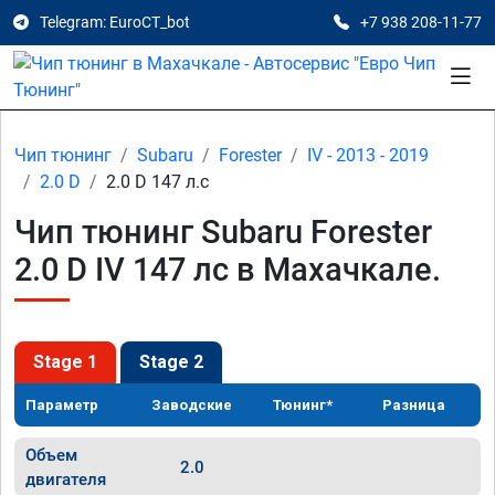
Telegram: EuroCT_bot
+7 938 208-11-77
Чип тюнинг
Subaru
Forester
IV - 2013 - 2019
2.0 D
2.0 D 147 л.с
Чип тюнинг Subaru Forester
2.0 D IV 147 лс в Махачкале.
Stage 1
Stage 2
Параметр
Заводские
Тюнинг*
Разница
Объем
2.0
двигателя