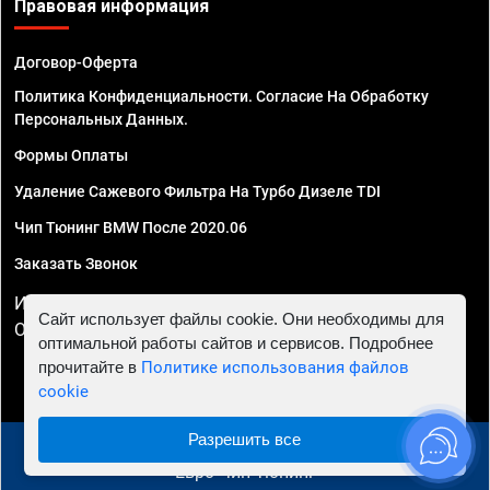
Правовая информация
Договор-Оферта
Политика Конфиденциальности. Согласие На Обработку
Персональных Данных.
Формы Оплаты
Удаление Сажевого Фильтра На Турбо Дизеле TDI
Чип Тюнинг BMW После 2020.06
Заказать Звонок
ИП Смирнов Георгий Павлович. ИНН 781302555843,
Сайт использует файлы cookie. Они необходимы для
ОГРНИП 324470400032610
оптимальной работы сайтов и сервисов. Подробнее
прочитайте в
Политике использования файлов
cookie
Разрешить все
© 2010 - 2026 Чип тюнинг в Махачкале - Автосервис
"Евро Чип Тюнинг"