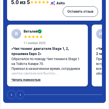
5.0 из 5
★
★
★
★
★
Avito
Оставить отзыв
Виталий
✓
В
Н
★
★
★
★
★
11 ноября 2025
«Чип тюнинг двигателя Stage 1, 2,
«Чип тю
прошивка Евро 2»
2 часа»
Обратился по поводу Чип-тюнинга Stage 1 
Приехал
на Тойота Камри 70.

встретил
Приехал в назначенное время, сотрудники 
все вопр
центра сделали все быстро.

обольща
Авто тестирую, пока всë устраивает.

Читать полностью
Номер сертификата А010889.
‹
›