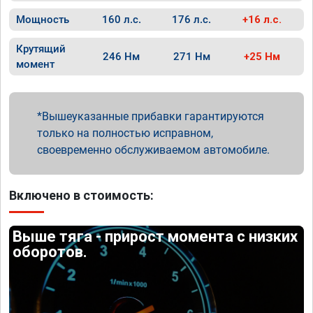
Мощность
160 л.с.
176 л.с.
+16 л.с.
Крутящий
246 Нм
271 Нм
+25 Нм
момент
Вышеуказанные прибавки гарантируются
только на полностью исправном,
своевременно обслуживаемом автомобиле.
Включено в стоимость:
Выше тяга - прирост момента с низких
оборотов.