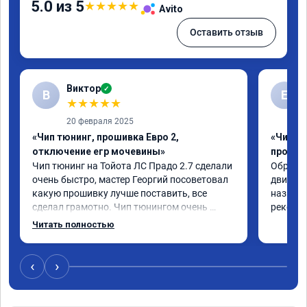
5.0 из 5
★
★
★
★
★
Avito
Оставить отзыв
Виктор
✓
В
Е
★
★
★
★
★
20 февраля 2025
«Чип тюнинг, прошивка Евро 2,
«Чип т
отключение егр мочевины»
прошив
Чип тюнинг на Тойота ЛС Прадо 2.7 сделали 
Обратил
очень быстро, мастер Георгий посоветовал 
двигател
какую прошивку лучше поставить, все 
назначе
сделал грамотно. Чип тюнингом очень 
рекомен
доволен, машина ожила немного, отзыв на 
Читать полностью
педаль газа стал значительно лучше. Такое 
ощущение, что коробка даже стала 
работать лучше, пропали провалы. Расход 
‹
›
топлива остался таким же, но динамика 
улучшилась. Советую этот сервис всем. 
Спасибо!!!