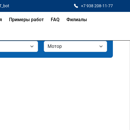
T_bot
+7 938 208-11-77
я
Примеры работ
FAQ
Филиалы