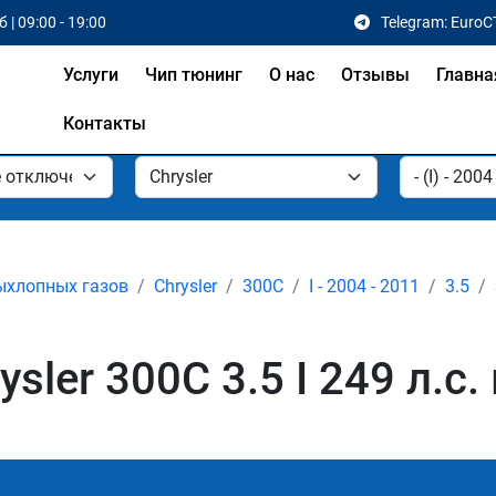
 | 09:00 - 19:00
Telegram: EuroC
Услуги
Чип тюнинг
О нас
Отзывы
Главна
Контакты
ыхлопных газов
Chrysler
300C
I - 2004 - 2011
3.5
ler 300C 3.5 I 249 л.с.