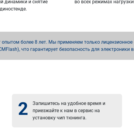
й динамики и снятие
во всех режимах нагрузки
 диностенде.
опытом более 8 лет. Мы применяем только лицензионное о
x, PCMFlash), что гарантирует безопасность для электроники 
2
Запишитесь на удобное время и
приезжайте к нам в сервис на
установку чип тюнинга.