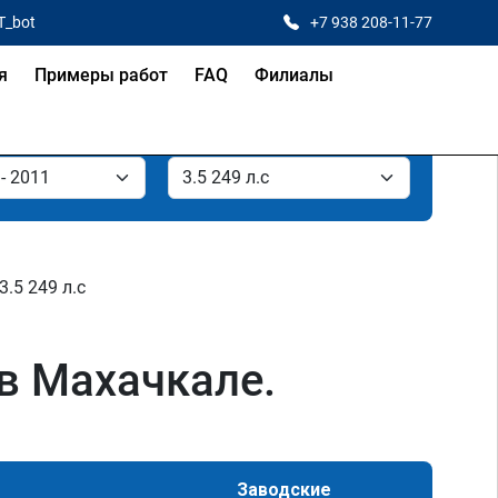
T_bot
+7 938 208-11-77
я
Примеры работ
FAQ
Филиалы
3.5 249 л.с
 в Махачкале.
Заводские