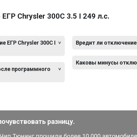
Р Chrysler 300C 3.5 I 249 л.с.
 ЕГР Chrysler 300C I
Вредит ли отключение Е
Каковы минусы отключен
после программного
почувствовать разницу.
ип Тюнинг прошили более 10 000 автомобилей