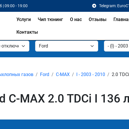
 | 09:00 - 19:00
Telegram: EuroC
Услуги
Чип тюнинг
О нас
Отзывы
Главна
Контакты
ыхлопных газов
Ford
C-MAX
I - 2003 - 2010
2.0 TDCi
 C-MAX 2.0 TDCi I 136 л