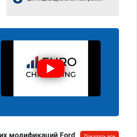
их модификаций Ford
Показать все