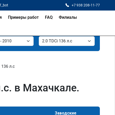
T_bot
+7 938 208-11-77
я
Примеры работ
FAQ
Филиалы
 136 л.с
.с. в Махачкале.
Заводские