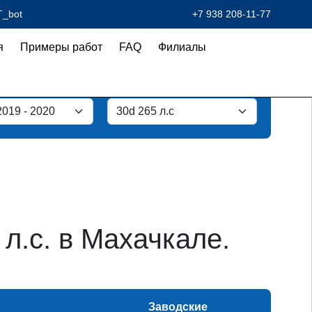
T_bot
+7 938 208-11-77
я
Примеры работ
FAQ
Филиалы
.с. в Махачкале.
Заводские