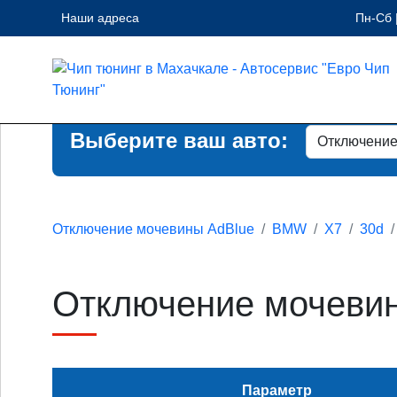
Наши адреса
Пн-Сб |
Выберите ваш авто:
Отключение мочевины AdBlue
BMW
X7
30d
Отключение мочевин
Параметр