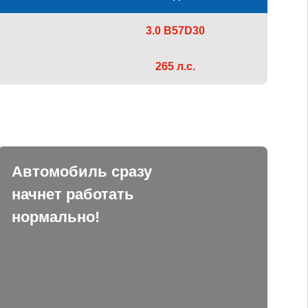
3.0 B57D30
265 л.с.
Автомобиль сразу
начнет работать
нормально!