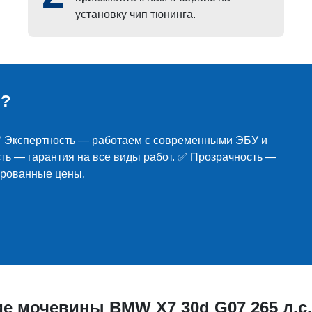
установку чип тюнинга.
ь?
 ✅ Экспертность — работаем с современными ЭБУ и
ь — гарантия на все виды работ. ✅ Прозрачность —
ированные цены.
е мочевины BMW X7 30d G07 265 л.с.