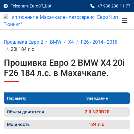
Telegram: EuroCT_bot
+7 938 208-11-77
Прошивка Евро 2
BMW
X4
F26 - 2014 - 2018
20i 184 л.с
Прошивка Евро 2 BMW X4 20i
F26 184 л.с. в Махачкале.
Параметр
Заводские
Объем двигателя
2.0 N20B20
Мощность
184 л.с.