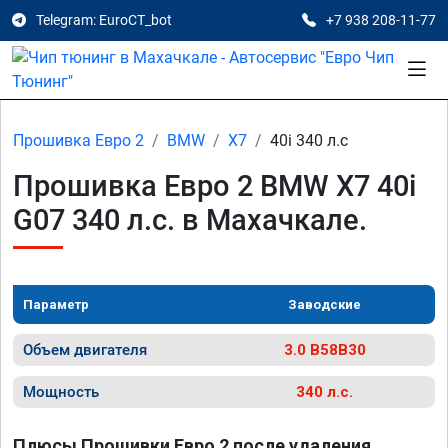
Telegram: EuroCT_bot
+7 938 208-11-77
Прошивка Евро 2
BMW
X7
40i 340 л.с
Прошивка Евро 2 BMW X7 40i
G07 340 л.с. в Махачкале.
Параметр
Заводские
Объем двигателя
3.0 B58B30
Мощность
340 л.с.
Плюсы Прошивки Евро 2 после удаления