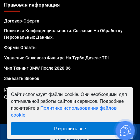
Правовая информация
Договор-Оферта
Политика Конфиденциальности. Согласие На Обработку
Персональных Данных.
Формы Оплаты
Удаление Сажевого Фильтра На Турбо Дизеле TDI
Чип Тюнинг BMW После 2020.06
Заказать Звонок
ИП Смирнов Георгий Павлович. ИНН 781302555843,
Сайт использует файлы cookie. Они необходимы для
ОГРНИП 324470400032610
оптимальной работы сайтов и сервисов. Подробнее
прочитайте в
Политике использования файлов
cookie
Разрешить все
© 2010 - 2026 Чип тюнинг в Махачкале - Автосервис
"Евро Чип Тюнинг"