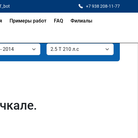
T_bot
+7 938 208-11-77
я
Примеры работ
FAQ
Филиалы
ачкале.