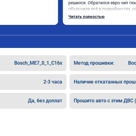
решился. Обратился евро чип тюн
объяснили всё в подробностях, с
сумму записали. Приехал в назна
Читать полностью
время 2.5 часа и готово, разница
, я доволен ,спасибо! дали гаранти
сертификат ао11462 ,знают своё д
рекомендую 👍
Bosch_ME7_0_1_C16x
Метод прошивки:
Boo
2-3 часа
Наличие откатанных прош
Да, без доплат
Прошито авто с этим ДВС (