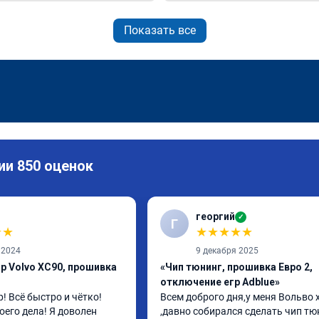
Показать все
ии 850 оценок
георгий
✓
Г
★
★
★
★
★
★
★
 2024
9 декабря 2025
р Volvo XC90, прошивка
«Чип тюнинг, прошивка Евро 2,
отключение егр Adblue»
 Всё быстро и чётко! 
Всем доброго дня,у меня Вольво x
его дела! Я доволен 
,давно собирался сделать чип тюн