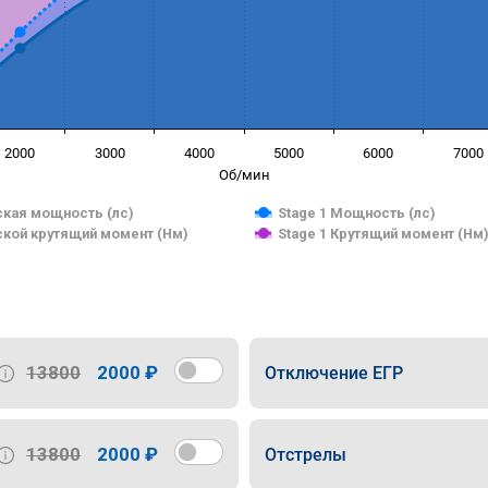
2000
3000
4000
5000
6000
7000
Об/мин
кая мощность (лс)
Stage 1 Мощность (лс)
кой крутящий момент (Нм)
Stage 1 Крутящий момент (Нм
13800
2000 ₽
Отключение ЕГР
13800
2000 ₽
Отстрелы