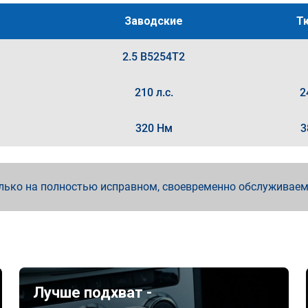
Заводские
Т
2.5 B5254T2
210 л.с.
2
320 Нм
3
лько на полностью исправном, своевременно обслуживае
Лучше подхват -