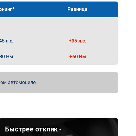
юнинг*
Разница
45 л.с.
+35 л.с.
80 Нм
+60 Нм
мом автомобиле.
Быстрее отклик -