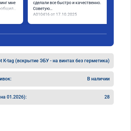
инг мне 
сделали все быстро и качественно. 
ообщили 
Советую

ченное 
А010416 от 17.10.2025
 ощутима 
ю и 
ело 
t K-tag (вскрытие ЭБУ - на винтах без герметика)
ивок:
В наличии
на 01.2026):
28