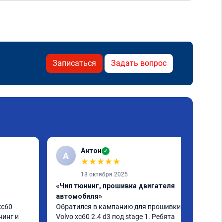
Записаться
Задать вопрос
Антон
✓
А
★
★
★
★
★
18 октября 2025
«Чип тюнинг, прошивка двигателя
автомобиля»
c60 
Обратился в кампанию для прошивки 
инг и 
Volvo xc60 2.4 d3 под stage 1. Ребята 