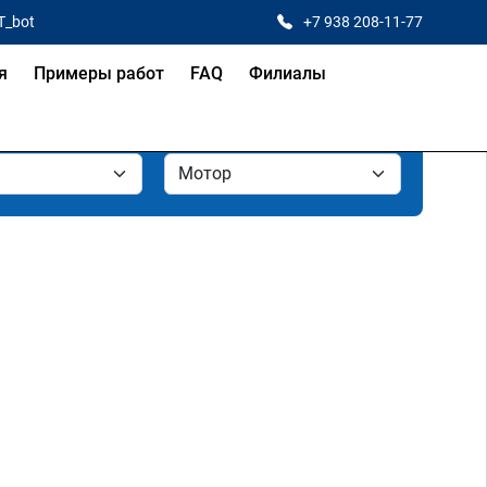
T_bot
+7 938 208-11-77
я
Примеры работ
FAQ
Филиалы