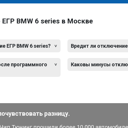
 ЕГР BMW 6 series в Москве
е ЕГР BMW 6 series?
Вредит ли отключение 
после программного
Каковы минусы отключ
почувствовать разницу.
ип Тюнинг прошили более 10 000 автомобилей