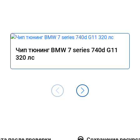
Чип тюнинг BMW 7 series 740d G11
320 лс
та после проверки
Сохранение ресурс