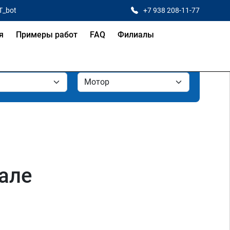
T_bot
+7 938 208-11-77
я
Примеры работ
FAQ
Филиалы
але