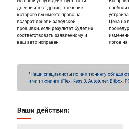
На наши услуги действует 14-ти
Вы произ
дневный тест-драйв, в течение
пробной 
которого вы имеете право на
устраива
возврат денег и заводской
Цена не 
прошивки, если результат будет не
процедур
соответствовать заявленному и
изменени
ваш авто исправен.
логов на
Наши специалисты по чип тюнингу обладают 
и чип тюнинга (Flex, Kess 3, Autotuner, Bitbo
Ваши действия: