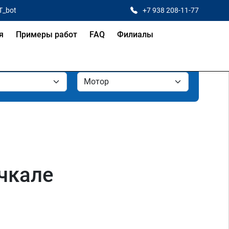
T_bot
+7 938 208-11-77
я
Примеры работ
FAQ
Филиалы
чкале