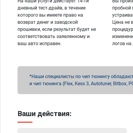
На наши услуги действует 14-ти
Вы произ
дневный тест-драйв, в течение
пробной 
которого вы имеете право на
устраива
возврат денег и заводской
Цена не 
прошивки, если результат будет не
процедур
соответствовать заявленному и
изменени
ваш авто исправен.
логов на
Наши специалисты по чип тюнингу обладают 
и чип тюнинга (Flex, Kess 3, Autotuner, Bitbo
Ваши действия: