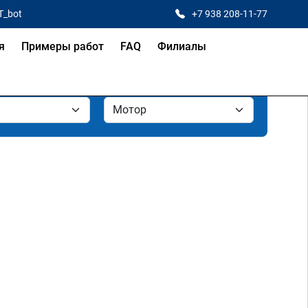
T_bot
+7 938 208-11-77
я
Примеры работ
FAQ
Филиалы