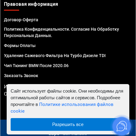
Правовая информация
Договор-Оферта
Политика Конфиденциальности. Согласие На Обработку
Персональных Данных.
Формы Оплаты
Удаление Сажевого Фильтра На Турбо Дизеле TDI
Чип Тюнинг BMW После 2020.06
Заказать Звонок
ИП Смирнов Георгий Павлович. ИНН 781302555843,
Сайт использует файлы cookie. Они необходимы для
ОГРНИП 324470400032610
оптимальной работы сайтов и сервисов. Подробнее
прочитайте в
Политике использования файлов
cookie
Разрешить все
© 2010 - 2026 Чип тюнинг в Махачкале - Автосервис
"Евро Чип Тюнинг"