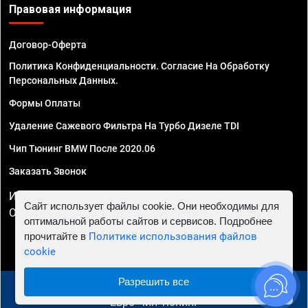
Правовая информация
Договор-Оферта
Политика Конфиденциальности. Согласие На Обработку
Персональных Данных.
Формы Оплаты
Удаление Сажевого Фильтра На Турбо Дизеле TDI
Чип Тюнинг BMW После 2020.06
Заказать Звонок
ИП Смирнов Георгий Павлович. ИНН 781302555843,
Сайт использует файлы cookie. Они необходимы для
ОГРНИП 324470400032610
оптимальной работы сайтов и сервисов. Подробнее
прочитайте в
Политике использования файлов
cookie
Разрешить все
© 2010 - 2026 Чип тюнинг в Махачкале - Автосервис
"Евро Чип Тюнинг"