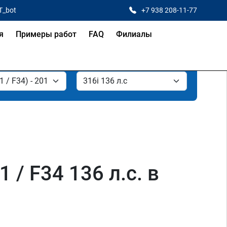
T_bot
+7 938 208-11-77
я
Примеры работ
FAQ
Филиалы
 / F34 136 л.с. в