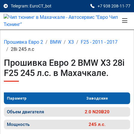
Telegram: EuroCT_bot
+7 938 208-11-77
Прошивка Евро 2
BMW
X3
F25 - 2011 - 2017
28i 245 л.с
Прошивка Евро 2 BMW X3 28i
F25 245 л.с. в Махачкале.
Параметр
Заводские
Объем двигателя
2.0 N20B20
Мощность
245 л.с.