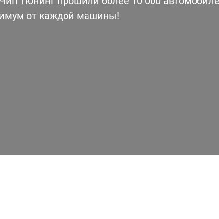
ип Тюнинг прошили более 10 000 автомобилей
симум от каждой машины!