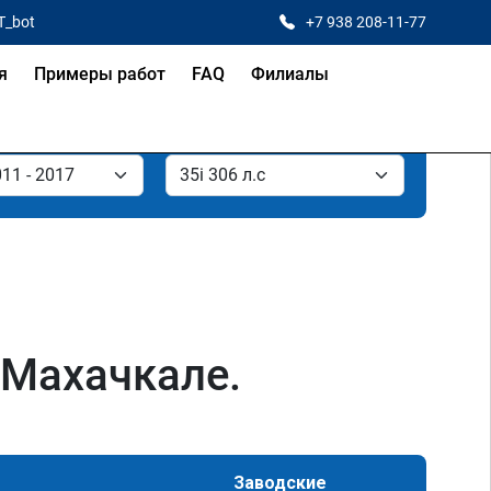
T_bot
+7 938 208-11-77
я
Примеры работ
FAQ
Филиалы
 Махачкале.
Заводские