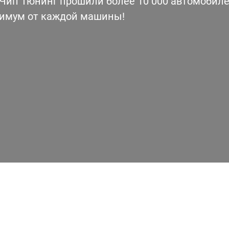
ип Тюнинг прошили более 10 000 автомобилей
симум от каждой машины!