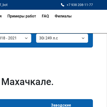
T_bot
+7 938 208-11-77
я
Примеры работ
FAQ
Филиалы
в Махачкале.
Заводские