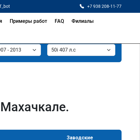
T_bot
+7 938 208-11-77
я
Примеры работ
FAQ
Филиалы
 Махачкале.
Заводские