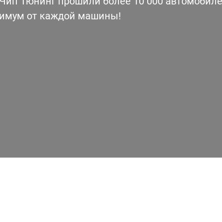
ип Тюнинг прошили более 10 000 автомобилей
симум от каждой машины!