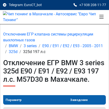
Telegram: EuroCT_bot
+7 938 208-11-77
Отключение ЕГР клапана системы рециркуляции
выхлопных газов
BMW
3 series
E90 / E91 / E92 / E93 - 2005 - 2011
325d
325d 197 л.с
Отключение ЕГР BMW 3 series
325d E90 / E91 / E92 / E93 197
л.с. M57D30 в Махачкале.
Параметр
Заводские