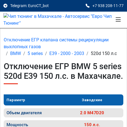
Telegram: EuroCT_bot
+7 938 208-11-77
Отключение ЕГР клапана системы рециркуляции
выхлопных газов
BMW
5 series
E39 - 2000 - 2003
520d 150 л.с
Отключение ЕГР BMW 5 series
520d E39 150 л.с. в Махачкале.
Параметр
Заводские
Объем двигателя
2.0 M47D20
Мощность
150 л.с.