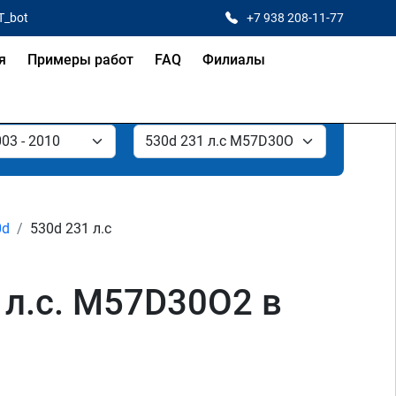
T_bot
+7 938 208-11-77
я
Примеры работ
FAQ
Филиалы
0d
530d 231 л.с
 л.с. M57D30O2 в