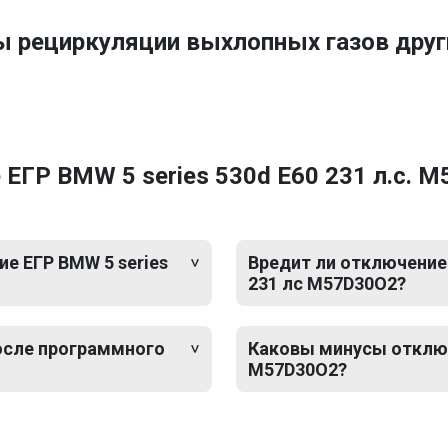
ы рециркуляции выхлопных газов др
ЕГР BMW 5 series 530d E60 231 л.с. 
е ЕГР BMW 5 series
Вредит ли отключение 
231 лс M57D30O2?
после программного
Каковы минусы отключе
M57D30O2?