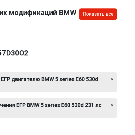
угих модификаций BMW
Показать все
M57D30O2
ЕГР двигателю BMW 5 series E60 530d
ния ЕГР BMW 5 series E60 530d 231 лс