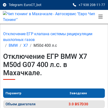
Telegram: EuroCT_bot
+7 938 208-11-77
Отключение ЕГР клапана системы рециркуляции
выхлопных газов
BMW
X7
M50d 400 л.с
Отключение ЕГР BMW X7
M50d G07 400 л.с. в
Махачкале.
Параметр
Заводские
Объем двигателя
3.0 B57D30