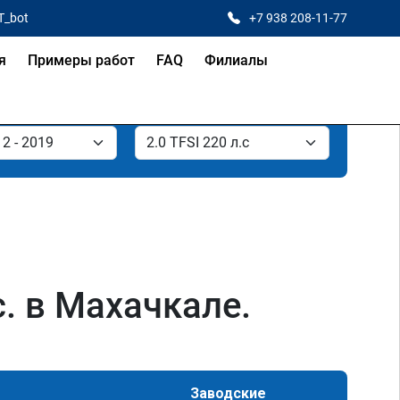
T_bot
+7 938 208-11-77
я
Примеры работ
FAQ
Филиалы
с. в Махачкале.
Заводские