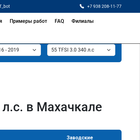
T_bot
+7 938 208-11-77
я
Примеры работ
FAQ
Филиалы
 л.с. в Махачкале
Заводские