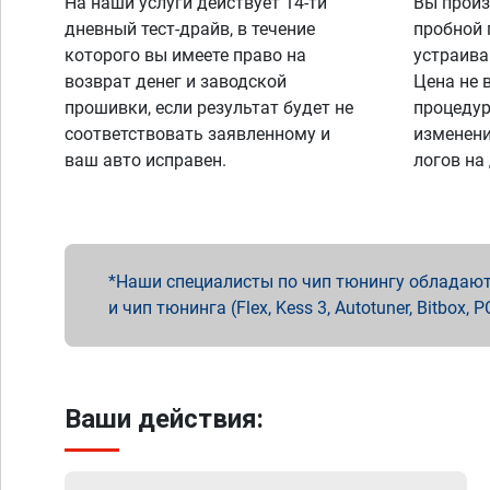
На наши услуги действует 14-ти
Вы произ
дневный тест-драйв, в течение
пробной 
которого вы имеете право на
устраива
возврат денег и заводской
Цена не 
прошивки, если результат будет не
процедур
соответствовать заявленному и
изменени
ваш авто исправен.
логов на
Наши специалисты по чип тюнингу обладают 
и чип тюнинга (Flex, Kess 3, Autotuner, Bitbo
Ваши действия: