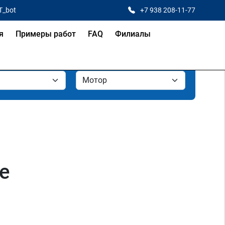
T_bot
+7 938 208-11-77
я
Примеры работ
FAQ
Филиалы
е