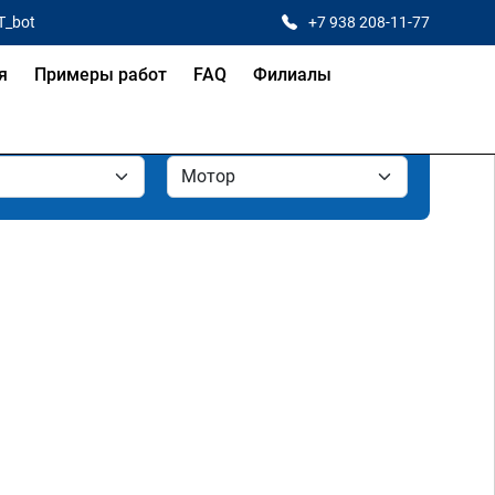
T_bot
+7 938 208-11-77
я
Примеры работ
FAQ
Филиалы