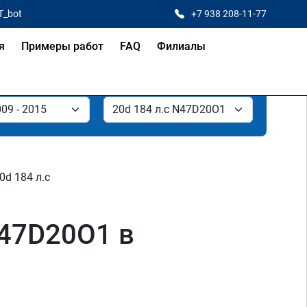
T_bot
+7 938 208-11-77
я
Примеры работ
FAQ
Филиалы
0d 184 л.с
N47D20O1 в