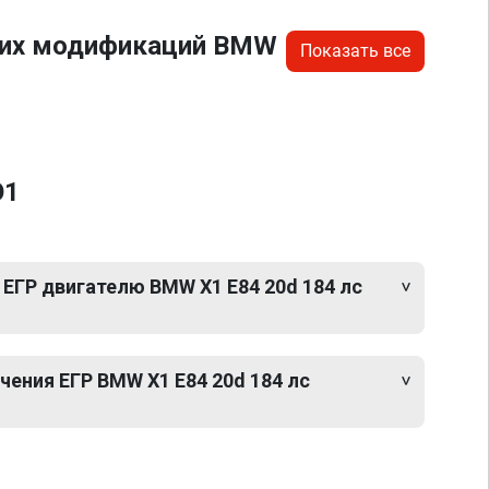
угих модификаций BMW
Показать все
O1
ЕГР двигателю BMW X1 E84 20d 184 лс
ения ЕГР BMW X1 E84 20d 184 лс