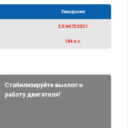
Заводские
2.0 N47D20O1
184 л.с.
Стабилизируйте выхлоп и
работу двигателя!