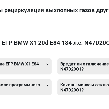
ы рециркуляции выхлопных газов др
ЕГР BMW X1 20d E84 184 л.с. N47D20
ие ЕГР BMW X1 E84
Вредит ли отключение 
N47D20O1?
после программного
Каковы минусы отключ
N47D20O1?