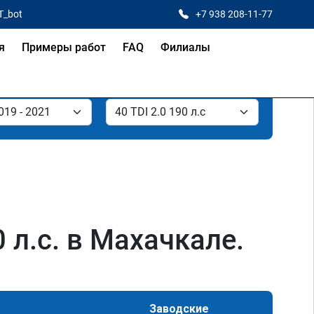
T_bot
+7 938 208-11-77
я
Примеры работ
FAQ
Филиалы
0 л.с. в Махачкале.
Заводские